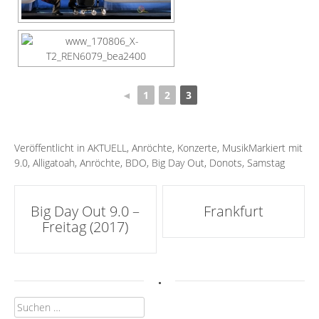
◄
1
2
3
Veröffentlicht in
AKTUELL
,
Anröchte
,
Konzerte
,
Musik
Markiert mit
9.0
,
Alligatoah
,
Anröchte
,
BDO
,
Big Day Out
,
Donots
,
Samstag
Artikel-
Big Day Out 9.0 –
Frankfurt
Freitag (2017)
Navigation
.
Suchen
nach: