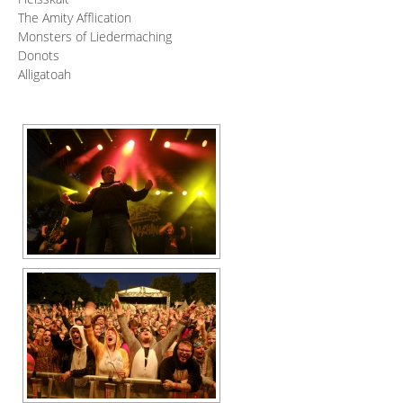
The Amity Afflication
Monsters of Liedermaching
Donots
Alligatoah