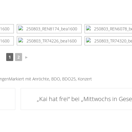
1
2
►
ungen
Markiert mit
Anröchte
,
BDO
,
BDO25
,
Konzert
„Kai hat frei“ bei „Mittwochs in Ges