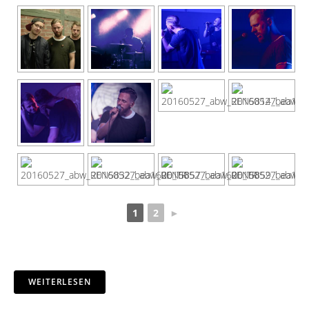
1
2
►
WEITERLESEN