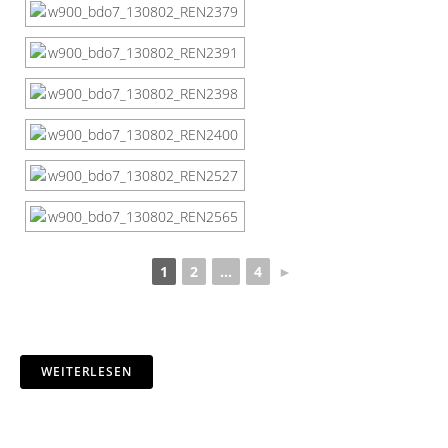
1
2
...
4
►
WEITERLESEN