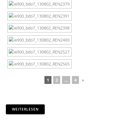
1
2
...
4
►
WEITERLESEN