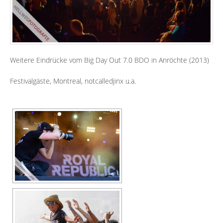
Weitere Eindrücke vom Big Day Out 7.0 BDO in Anröchte (2013)
Festivalgäste, Montreal, notcalledjinx u.a.