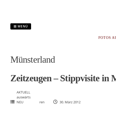
Zum
Inhalt
springen
MENÜ
FOTOS A
Münsterland
Zeitzeugen – Stippvisite i
AKTUELL
auswärts
NEU
ren
30. März 2012