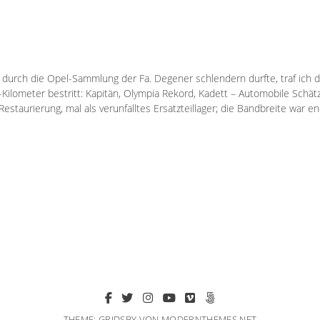
 durch die Opel-Sammlung der Fa. Degener schlendern durfte, traf ich d
Kilometer bestritt: Kapitän, Olympia Rekord, Kadett – Automobile Schät
staurierung, mal als verunfalltes Ersatzteillager; die Bandbreite war e
THEME: GRIDSBY VON
MODERNTHEMES.NET