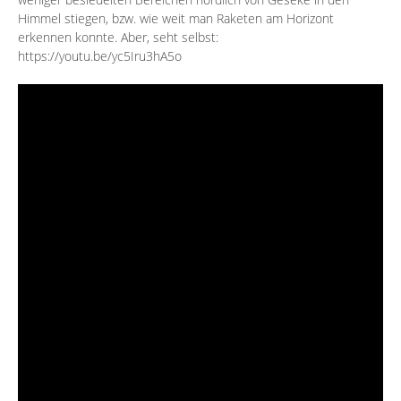
Himmel stiegen, bzw. wie weit man Raketen am Horizont
erkennen konnte. Aber, seht selbst:
https://youtu.be/yc5Iru3hA5o