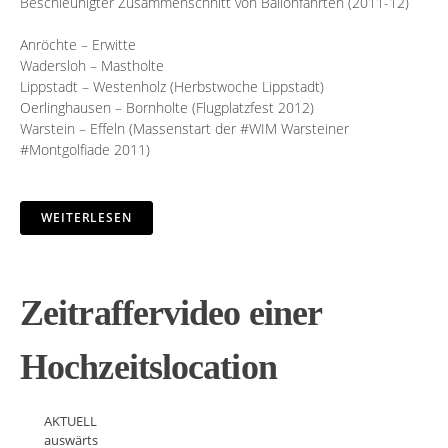
Beschleunigter Zusammenschnitt von Ballonfahrten (2011-12)
Anröchte – Erwitte
Wadersloh – Mastholte
Lippstadt – Westenholz (Herbstwoche Lippstadt)
Oerlinghausen – Bornholte (Flugplatzfest 2012)
Warstein – Effeln (Massenstart der #WIM Warsteiner
#Montgolfiade 2011)
WEITERLESEN
Zeitraffervideo einer
Hochzeitslocation
AKTUELL
auswärts