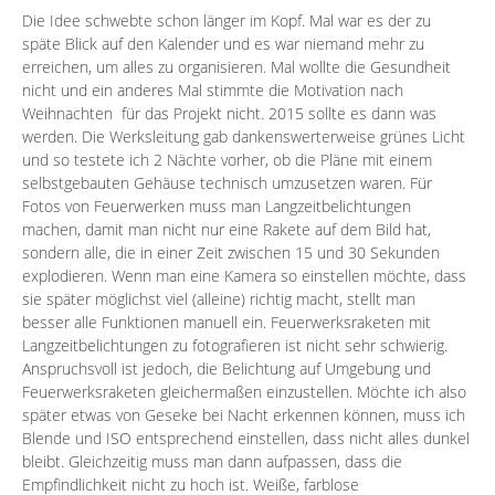
Die Idee schwebte schon länger im Kopf. Mal war es der zu
späte Blick auf den Kalender und es war niemand mehr zu
erreichen, um alles zu organisieren. Mal wollte die Gesundheit
nicht und ein anderes Mal stimmte die Motivation nach
Weihnachten für das Projekt nicht. 2015 sollte es dann was
werden. Die Werksleitung gab dankenswerterweise grünes Licht
und so
testete ich 2 Nächte vorher
, ob die Pläne mit einem
selbstgebauten Gehäuse technisch umzusetzen waren. Für
Fotos von Feuerwerken muss man Langzeitbelichtungen
machen, damit man nicht nur eine Rakete auf dem Bild hat,
sondern alle, die in einer Zeit zwischen 15 und 30 Sekunden
explodieren. Wenn man eine Kamera so einstellen möchte, dass
sie später möglichst viel (alleine) richtig macht, stellt man
besser alle Funktionen manuell ein. Feuerwerksraketen mit
Langzeitbelichtungen zu fotografieren ist nicht sehr schwierig.
Anspruchsvoll ist jedoch, die Belichtung auf Umgebung und
Feuerwerksraketen gleichermaßen einzustellen. Möchte ich also
später etwas von Geseke bei Nacht erkennen können, muss ich
Blende und ISO entsprechend einstellen, dass nicht alles dunkel
bleibt. Gleichzeitig muss man dann aufpassen, dass die
Empfindlichkeit nicht zu hoch ist. Weiße, farblose