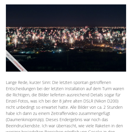
Lange Rede, kurzer Sinn: Die letzten spontan getroffenen
Entscheidungen bei der letzten Installation auf dem Turm waren
die Richtigen, die Bilder lieferten ausreichend Details sogar für
Einzel-Fotos, was ich bei der 8 Jahre alten DSLR (Nikon D200)
nicht unbedingt so erwartet hatte. Alle Bilder von ca. 2 Stunden
habe ich dann zu einem Zeitraffervideo zusammengefügt
(Daumenkinoprinzip). Dieses Endergebnis war noch das
Beeindruckendste. Ich war überrascht, wie viele Raketen in den
weniger besiedelten Bereichen nördlich von Geseke in den