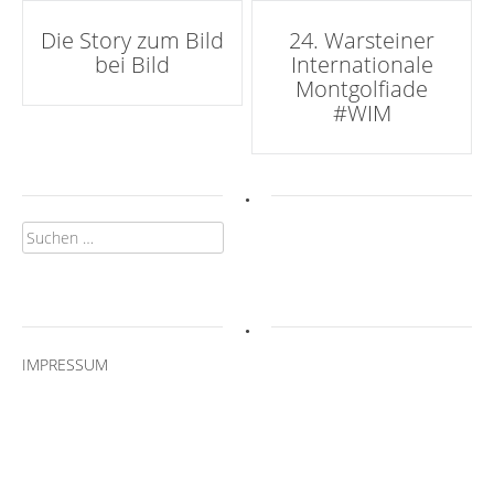
Artikel-
Die Story zum Bild
24. Warsteiner
bei Bild
Internationale
Navigation
Montgolfiade
#WIM
.
Suchen
nach:
.
IMPRESSUM