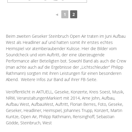
◄
1
2
Beim zweiten Geseker Steinbruch Open Air traten im Juni
Aufbau
West
als Headliner auf und hatten somit ihr erstes echtes
Heimspiel vor atemberaubender Kulisse. Hier die Bilder vom
Soundcheck und vom Auftritt, der eine überzeugende
Performance aller Beteiligten bot. Sowohl Band als auch die Crew
(man achte auch auf die Ergebnisse der „Lichtschleuder“ Philipp
Rathmann) sorgten mit ihren Leistungen für einen besonderen
Abend. Weitere Infos zur Band auf ihrer
FB-Seite
.
Veröffentlicht in
AKTUELL
,
Geseke
,
Konzerte
,
Kreis Soest
,
Musik
,
NRW
,
Veranstaltungen
Markiert mit
2014
,
Arne John
,
Aufbau
,
Aufbau West
,
AufbauWest
,
Auftritt
,
Florian Berres
,
Foto
,
Geseke
,
Geseker
,
Headliner
,
Heimspiel
,
Johannes Trupp
,
Konzert
,
Martin
Kuntze
,
Open Air
,
Philipp Rathmann
,
Rensinghoff
,
Sebastian
Gödde
,
Steinbruch
,
West