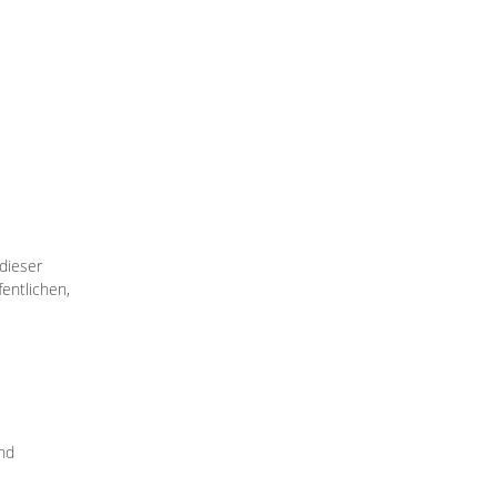
dieser
fentlichen,
ind