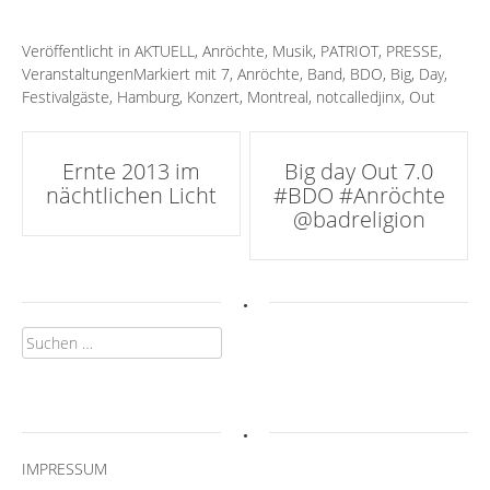
Veröffentlicht in
AKTUELL
,
Anröchte
,
Musik
,
PATRIOT
,
PRESSE
,
Veranstaltungen
Markiert mit
7
,
Anröchte
,
Band
,
BDO
,
Big
,
Day
,
Festivalgäste
,
Hamburg
,
Konzert
,
Montreal
,
notcalledjinx
,
Out
Artikel-
Ernte 2013 im
Big day Out 7.0
nächtlichen Licht
#BDO #Anröchte
Navigation
@badreligion
.
Suchen
nach:
.
IMPRESSUM