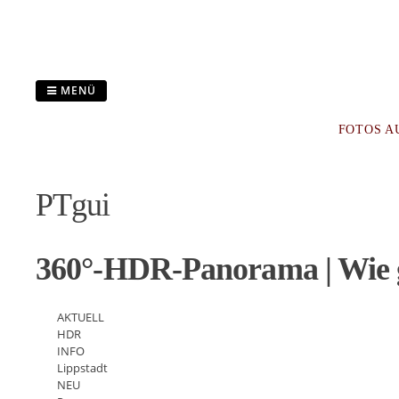
Zum
Inhalt
springen
MENÜ
FOTOS A
PTgui
360°-HDR-Panorama | Wie 
AKTUELL
HDR
INFO
Lippstadt
NEU