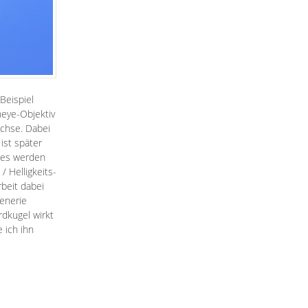
Beispiel
heye-Objektiv
Achse. Dabei
ist später
tes werden
 Helligkeits-
rbeit dabei
zenerie
Erdkugel wirkt
 ich ihn