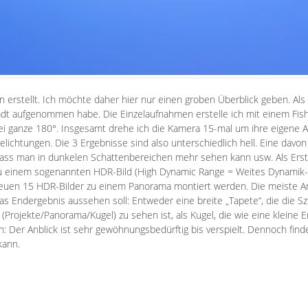
erstellt. Ich möchte daher hier nur einen groben Überblick geben. Als 
adt aufgenommen habe. Die Einzelaufnahmen erstelle ich mit einem Fis
bei ganze 180°. Insgesamt drehe ich die Kamera 15-mal um ihre eigene 
ichtungen. Die 3 Ergebnisse sind also unterschiedlich hell. Eine davon 
r, dass man in dunkelen Schattenbereichen mehr sehen kann usw.
Als Ers
zu einem sogenannten HDR-Bild (High Dynamic Range = Weites Dynamik- /
neuen 15 HDR-Bilder zu einem Panorama montiert werden.
Die meiste A
das Endergebnis aussehen soll: Entweder eine breite „Tapete“, die die S
 (
Projekte/Panorama/Kugel
) zu sehen ist, als Kugel, die wie eine kleine 
 Der Anblick ist sehr gewöhnungsbedürftig bis verspielt. Dennoch finde
kann.