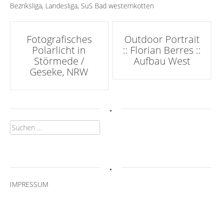
Bezriksliga
,
Landesliga
,
SuS Bad westernkotten
Artikel-
Fotografisches
Outdoor Portrait
Polarlicht in
:: Florian Berres ::
Navigation
Störmede /
Aufbau West
Geseke, NRW
.
Suchen
nach:
.
IMPRESSUM