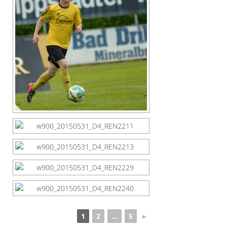
1
2
...
5
►