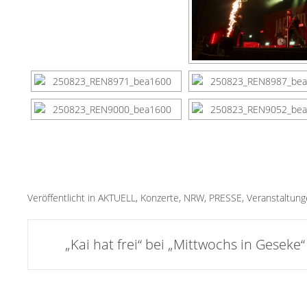
Veröffentlicht in
AKTUELL
,
Konzerte
,
NRW
,
PRESSE
,
Veranstaltun
Artikel-
„Kai hat frei“ bei „Mittwochs in Geseke“
Navigation