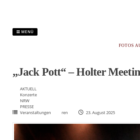
Zum
Inhalt
springen
MENÜ
FOTOS A
„Jack Pott“ – Holter Meeti
AKTUELL
Konzerte
NRW
PRESSE
Veranstaltungen
ren
23. August 2025