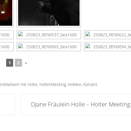
1
2
►
gen
Markiert mit
Holte
,
HolterMeeting
,
HoMee
,
Konzert
DJane Fräulein Holle – Holter Meeting