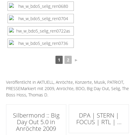
1
2
►
Veröffentlicht in
AKTUELL
,
Anröchte
,
Konzerte
,
Musik
,
PATRIOT
,
PRESSE
Markiert mit
2009
,
Anröchte
,
BDO
,
Big Day Out
,
Selig
,
The
Boss Hoss
,
Thomas D.
Artikel-
Silbermond :: Big
DPA | STERN |
Day Out 5.0 in
FOCUS | RTL | …
Navigation
Anröchte 2009