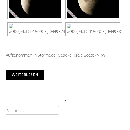
Aufgenommen in Störmede, Geseke, Kreis Soest (NRW)
WEITERLESEN
.
Suchen
nach: