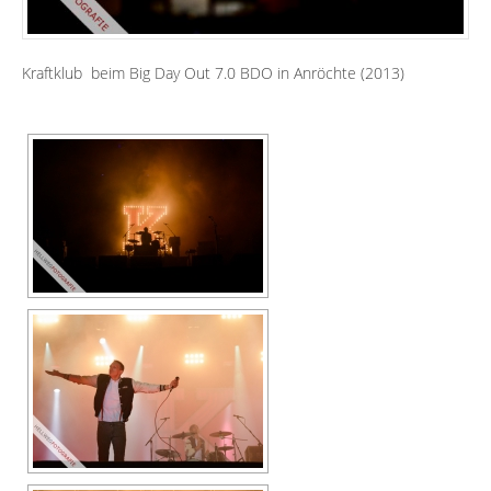
Kraftklub beim Big Day Out 7.0 BDO in Anröchte (2013)