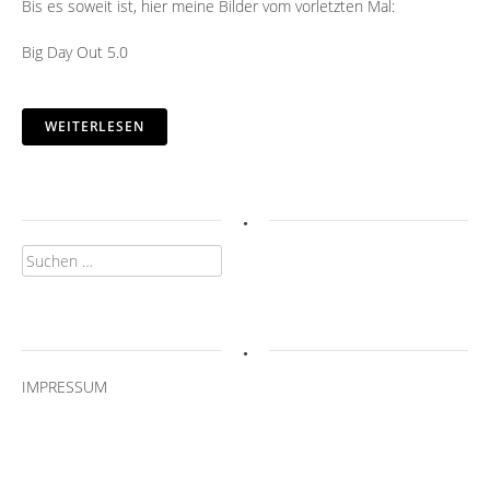
Bis es soweit ist, hier meine Bilder vom vorletzten Mal:
Big Day Out 5.0
WEITERLESEN
.
Suchen
nach:
.
IMPRESSUM