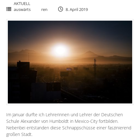
AKTUELL
auswärts
ren
8. April 2019
Im Januar durfte ich Lehrerinnen und Lehrer der Deutschen
Schule Alexander von Humboldt in Mexico-City fortbilden.
Nebenbei entstanden diese Schnappschüsse einer faszinierend
großen Stadt.