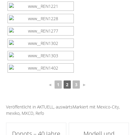
◄
1
2
3
►
Veröffentlicht in
AKTUELL
,
auswärts
Markiert mit
Mexico-City
,
mexiko
,
MXCD
,
Refo
Artikel-
Donots – 40 Jahre
Modell und