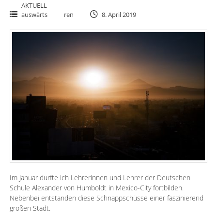
AKTUELL
auswärts
ren
8. April 2019
Im Januar durfte ich Lehrerinnen und Lehrer der Deutschen
Schule Alexander von Humboldt in Mexico-City fortbilden.
Nebenbei entstanden diese Schnappschüsse einer faszinierend
großen Stadt.