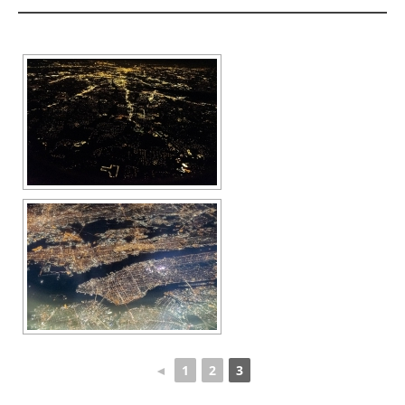
◄
1
2
3