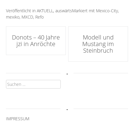
Veröffentlicht in
AKTUELL
,
auswärts
Markiert mit
Mexico-City
,
mexiko
,
MXCD
,
Refo
Artikel-
Donots – 40 Jahre
Modell und
jzi in Anröchte
Mustang im
Navigation
Steinbruch
.
Suchen
nach:
.
IMPRESSUM