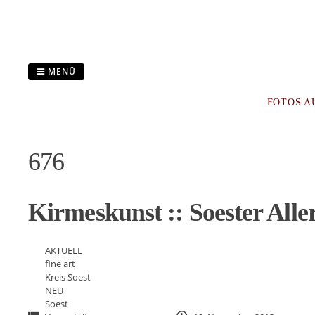
Zum
Inhalt
springen
MENÜ
FOTOS A
676
Kirmeskunst :: Soester All
AKTUELL
fine art
Kreis Soest
NEU
Soest