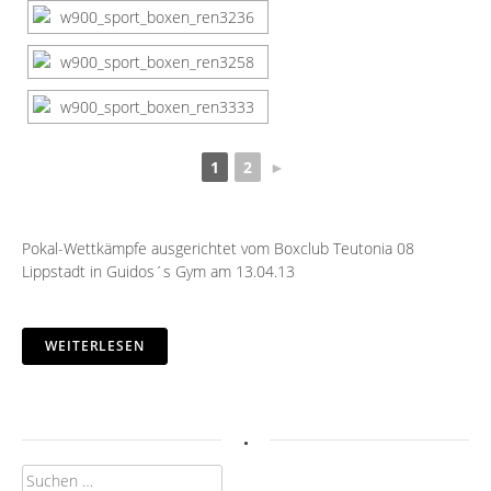
1
2
►
Pokal-Wettkämpfe ausgerichtet vom Boxclub Teutonia 08
Lippstadt in Guidos´s Gym am 13.04.13
WEITERLESEN
.
Suchen