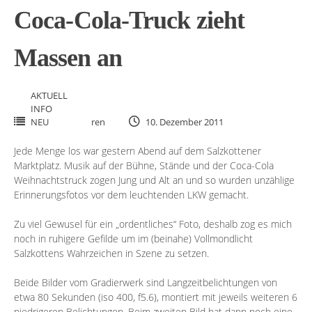
Coca-Cola-Truck zieht
Massen an
AKTUELL
INFO
NEU
ren
10. Dezember 2011
Jede Menge los war gestern Abend auf dem Salzkottener
Marktplatz. Musik auf der Bühne, Stände und der Coca-Cola
Weihnachtstruck zogen Jung und Alt an und so wurden unzählige
Erinnerungsfotos vor dem leuchtenden LKW gemacht.
Zu viel Gewusel für ein „ordentliches“ Foto, deshalb zog es mich
noch in ruhigere Gefilde um im (beinahe) Vollmondlicht
Salzkottens Wahrzeichen in Szene zu setzen.
Beide Bilder vom Gradierwerk sind Langzeitbelichtungen von
etwa 80 Sekunden (iso 400, f5.6), montiert mit jeweils weiteren 6
niedrigeren Belichtungen. Beim zweiten Bild hat dann noch eine