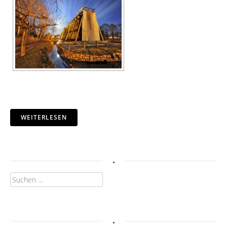
WEITERLESEN
.
Suchen
nach:
.