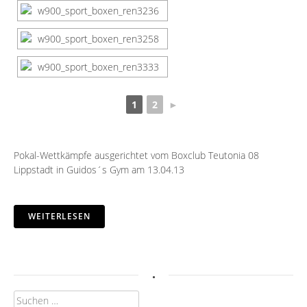
1
2
►
Pokal-Wettkämpfe ausgerichtet vom Boxclub Teutonia 08
Lippstadt in Guidos´s Gym am 13.04.13
WEITERLESEN
.
Suchen