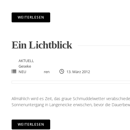
WEITERLESEN
Ein Lichtblick
AKTUELL
Geseke
NEU
ren
13. März 2012
Allmählich wird es Zeit, das graue Schmuddelwetter verabschied
Sonnenuntergang in Langeneicke erwischen, bevor die Dauerb
WEITERLESEN