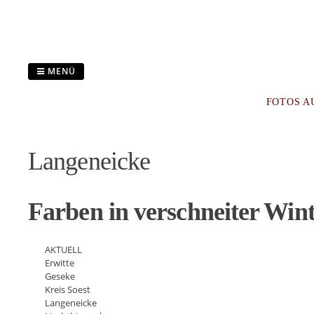
Zum
Inhalt
springen
MENÜ
FOTOS A
Langeneicke
Farben in verschneiter Win
AKTUELL
Erwitte
Geseke
Kreis Soest
Langeneicke