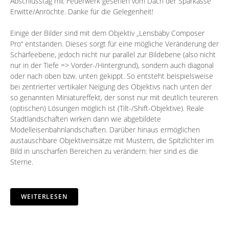
Abschlusstag mit Feuerwerk gesehen vom Dach der Sparkasse
Erwitte/Anröchte. Danke für die Gelegenheit!
Einige der Bilder sind mit dem Objektiv „
Lensbaby
Composer
Pro“ entstanden. Dieses sorgt für eine mögliche Veränderung der
Schärfeebene, jedoch nicht nur parallel zur Bildebene (also nicht
nur in der Tiefe => Vorder-/Hintergrund), sondern auch diagonal
oder nach oben bzw. unten gekippt. So entsteht beispielsweise
bei zentrierter vertikaler Neigung des Objektivs nach unten der
so genannten Miniatureffekt, der sonst nur mit deutlich teureren
(optischen) Lösungen möglich ist (Tilt-/Shift-Objektive). Reale
Stadtlandschaften wirken dann wie abgebildete
Modelleisenbahnlandschaften. Darüber hinaus ermöglichen
austauschbare Objektiveinsätze mit Mustern, die Spitzlichter im
Bild in unscharfen Bereichen zu verändern: hier sind es die
Sterne.
WEITERLESEN