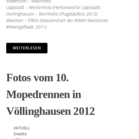
Wadersloh – Mastholte
Lippstadt – Westenholz (Herbstwoche Lippstadt)
Oerlinghausen – Bornholte (Flugplatzfest 2012)
Warstein – Effeln (Massenstart der #WIM Warsteiner
#Montgolfiade 2011)
WEITERLESEN
Fotos vom 10.
Mopedrennen in
Völlinghausen 2012
AKTUELL
Erwitte