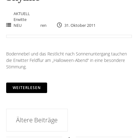
AKTUELL
Erwitte
NEU
ren
31. Oktober 2011
Bodennebel und das Restlicht nach Sonnenuntergang tauchen
die Erwitter Feldflur am „Halloween-Abend“ in eine besondere
Stimmung.
WEITERLESEN
Beitrags-
Ältere Beiträge
Navigation
.