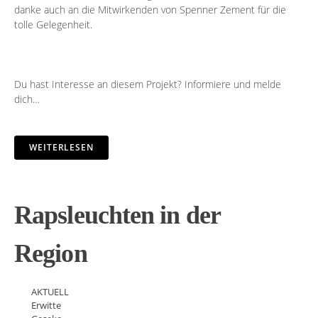
danke auch an die Mitwirkenden von Spenner Zement für die
tolle Gelegenheit.
Du hast Interesse an diesem Projekt?
Informiere
und melde
dich…
WEITERLESEN
Rapsleuchten in der
Region
AKTUELL
Erwitte