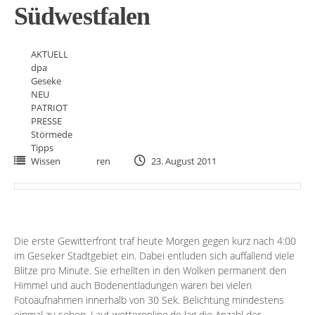
Südwestfalen
AKTUELL
dpa
Geseke
NEU
PATRIOT
PRESSE
Störmede
Tipps
Wissen
ren
23. August 2011
Die erste Gewitterfront traf heute Morgen gegen kurz nach 4:00
im Geseker Stadtgebiet ein. Dabei entluden sich auffallend viele
Blitze pro Minute. Sie erhellten in den Wolken permanent den
Himmel und auch Bodenentladungen waren bei vielen
Fotoaufnahmen innerhalb von 30 Sek. Belichtung mindestens
einmal zu sehen. Laut wetteronline.de lag die Anzahl der