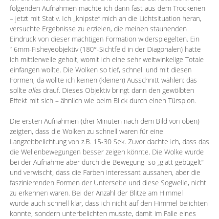
folgenden Aufnahmen machte ich dann fast aus dem Trockenen
– jetzt mit Stativ. Ich „knipste“ mich an die Lichtsituation heran,
versuchte Ergebnisse zu erzielen, die meinen staunenden
Eindruck von dieser mächtigen Formation widerspiegelten. Ein
16mm-
Fisheyeobjektiv
(180°-Sichtfeld in der Diagonalen) hatte
ich mittlerweile geholt, womit ich eine sehr weitwinkelige Totale
einfangen wollte. Die Wolken so tief, schnell und mit diesen
Formen, da wollte ich keinen (kleinen) Ausschnitt wählen: das
sollte
alles
drauf. Dieses Objektiv bringt dann den gewölbten
Effekt mit sich – ähnlich wie beim Blick durch einen Türspion.
Die ersten Aufnahmen (drei Minuten nach dem Bild von oben)
zeigten, dass die Wolken zu schnell waren für eine
Langzeitbelichtung von z.B. 15-30 Sek. Zuvor dachte ich, dass das
die Wellenbewegungen besser zeigen könnte. Die Wolke wurde
bei der Aufnahme aber durch die Bewegung so „glatt gebügelt“
und verwischt, dass die Farben interessant aussahen, aber die
faszinierenden Formen der Unterseite und diese Sogwelle, nicht
zu erkennen waren. Bei der Anzahl der Blitze am Himmel
wurde auch schnell klar, dass ich nicht auf den Himmel belichten
konnte, sondern unterbelichten musste, damit im Falle eines