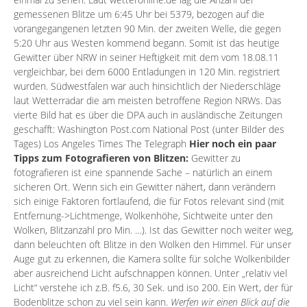
gemessenen Blitze um 6:45 Uhr bei 5379, bezogen auf die
vorangegangenen letzten 90 Min. der zweiten Welle, die gegen
5:20 Uhr aus Westen kommend begann. Somit ist das heutige
Gewitter über NRW in seiner Heftigkeit mit dem vom 18.08.11
vergleichbar, bei dem 6000 Entladungen in 120 Min. registriert
wurden. Südwestfalen war auch hinsichtlich der Niederschläge
laut Wetterradar die am meisten betroffene Region NRWs. Das
vierte Bild hat es über die DPA auch in ausländische Zeitungen
geschafft:
Washington Post.com
National Post (unter Bilder des
Tages)
Los Angeles Times
The Telegraph
Hier noch ein paar
Tipps zum Fotografieren von Blitzen:
Gewitter zu
fotografieren ist eine spannende Sache – natürlich an einem
sicheren Ort. Wenn sich ein Gewitter nähert, dann verändern
sich einige Faktoren fortlaufend, die für Fotos relevant sind (mit
Entfernung->Lichtmenge, Wolkenhöhe, Sichtweite unter den
Wolken, Blitzanzahl pro Min. …). Ist das Gewitter noch weiter weg,
dann beleuchten oft Blitze in den Wolken den Himmel. Für unser
Auge gut zu erkennen, die Kamera sollte für solche Wolkenbilder
aber ausreichend Licht aufschnappen können. Unter „relativ viel
Licht“ verstehe ich z.B. f5.6, 30 Sek. und iso 200. Ein Wert, der für
Bodenblitze schon zu viel sein kann.
Werfen wir einen Blick auf die