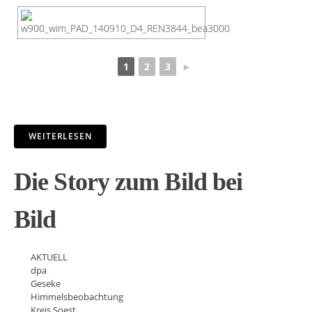
1
2
3
►
WEITERLESEN
Die Story zum Bild bei
Bild
AKTUELL
dpa
Geseke
Himmelsbeobachtung
Kreis Soest