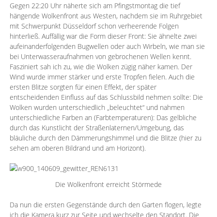
Gegen 22:20 Uhr näherte sich am Pfingstmontag die tief
hängende Wolkenfront aus Westen, nachdem sie im Ruhrgebiet
mit Schwerpunkt Düsseldorf schon verheerende Folgen
hinterließ. Auffällig war die Form dieser Front: Sie ähnelte zwei
aufeinanderfolgenden Bugwellen oder auch Wirbeln, wie man sie
bei Unterwasseraufnahmen von gebrochenen Wellen kennt.
Fasziniert sah ich zu, wie die Wolken zügig näher kamen. Der
Wind wurde immer stärker und erste Tropfen fielen. Auch die
ersten Blitze sorgten für einen Effekt, der später
entscheidenden Einfluss auf das Schlussbild nehmen sollte: Die
Wolken wurden unterschiedlich „beleuchtet“ und nahmen
unterschiedliche Farben an (Farbtemperaturen): Das gelbliche
durch das Kunstlicht der Straßenlaternen/Umgebung, das
bläuliche durch den Dämmerungshimmel und die Blitze (hier zu
sehen am oberen Bildrand und am Horizont).
Die Wolkenfront erreicht Störmede
Da nun die ersten Gegenstände durch den Garten flogen, legte
ich die Kamera kurz zur Seite und wechselte den Standort. Die