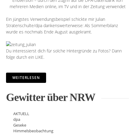
Endversion – durch den Zugriff auf die DPA-Datenbank von
mehreren Medien online, im TV und in der Zeitung verwendet
Ein jüngstes Verwendungsbeispiel schickte mir
Julian
Stratenschulte
/dpa dankenswerterweise: Als Sommerbilanz
wurde es nochmals Ende August ausgekramt.
Du interessierst dich für solche Hintergründe zu Fotos? Dann
folge durch ein
LIKE
.
WEITERLESEN
Gewitter über NRW
AKTUELL
dpa
Geseke
Himmelsbeobachtung