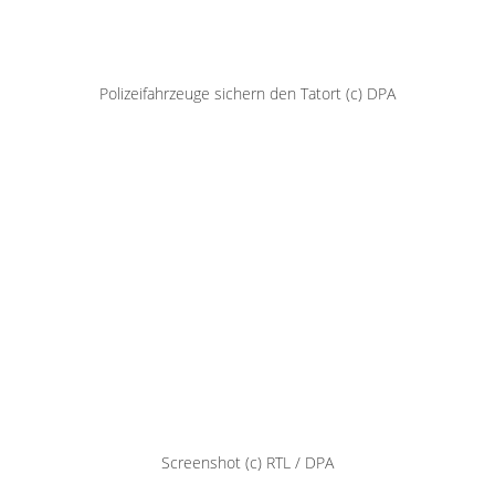
nach:
.
IMPRESSUM
THEME: GRIDSBY VON
MODERNTHEMES.NET