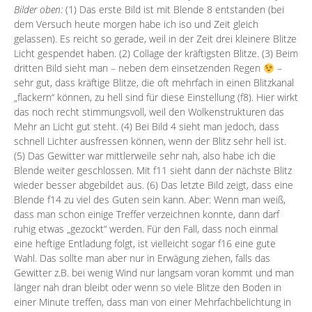
Bilder oben:
(1) Das erste Bild ist mit Blende 8 entstanden (bei
dem Versuch heute morgen habe ich iso und Zeit gleich
gelassen). Es reicht so gerade, weil in der Zeit drei kleinere Blitze
Licht gespendet haben. (2) Collage der kräftigsten Blitze. (3) Beim
dritten Bild sieht man – neben dem einsetzenden Regen
–
sehr gut, dass kräftige Blitze, die oft mehrfach in einen Blitzkanal
„flackern“ können, zu hell sind für diese Einstellung (f8). Hier wirkt
das noch recht stimmungsvoll, weil den Wolkenstrukturen das
Mehr an Licht gut steht. (4) Bei Bild 4 sieht man jedoch, dass
schnell Lichter ausfressen können, wenn der Blitz sehr hell ist.
(5) Das Gewitter war mittlerweile sehr nah, also habe ich die
Blende weiter geschlossen. Mit f11 sieht dann der nächste Blitz
wieder besser abgebildet aus. (6) Das letzte Bild zeigt, dass eine
Blende f14 zu viel des Guten sein kann. Aber: Wenn man weiß,
dass man schon einige Treffer verzeichnen konnte, dann darf
ruhig etwas „gezockt“ werden. Für den Fall, dass noch einmal
eine heftige Entladung folgt, ist vielleicht sogar f16 eine gute
Wahl. Das sollte man aber nur in Erwägung ziehen, falls das
Gewitter z.B. bei wenig Wind nur langsam voran kommt und man
länger nah dran bleibt oder wenn so viele Blitze den Boden in
einer Minute treffen, dass man von einer Mehrfachbelichtung in